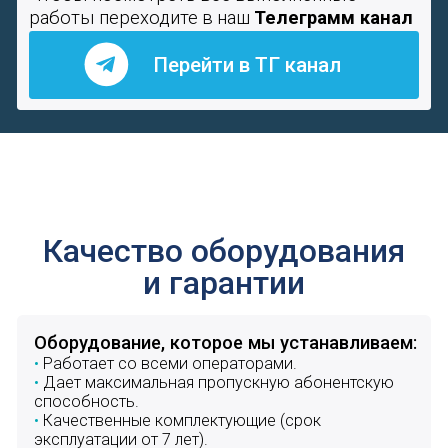
ИНН: 7733378011
ОГРН: 1217700611611
Фотографии наших работ