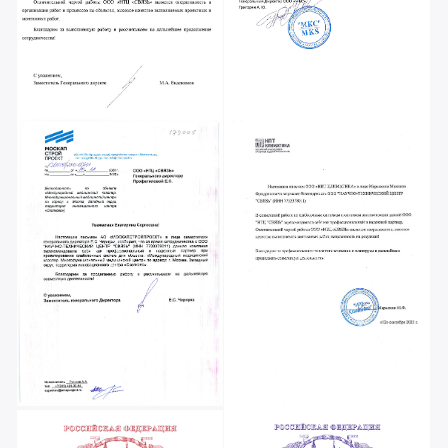
Выполненные работы.
Кейсы.
Устанавливаем системы усиления сигнала
сотовой связи
любого уровня сложности и
любой площади!
Москва, Евразийский
банк Развития
Установили усиление сигнала