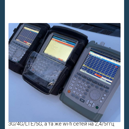
Анализатор спектра —
главный инструмент
для настройки систем усиления сигнала
3G/4G/LTE/5G, а та же wi-fi сетей на 2,4/5ггц
Основные функции:
•
Проверка антенн и кабелей
•
Отсутствие повреждения в кабеле
•
Настройка и обслуживание систем усиления
•
Диагностика неисправностей
•
Точность измерений качества сигнала, мощности
на каждой частоте, определять помехи
•
А также выполнять ряд других функций при
построении систем усиления связи
Подробнее..