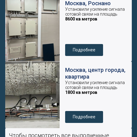
•
Работает со всеми операторами.
•
Дает максимальная пропускную абонентскую
способность.
•
Качественные комплектующие (срок
эксплуатации от 7 лет).
•
Отсутствует влияния на вышки сотовых
операторов (отсутствие интерференции).
•
Встроена защита от перегрузок, автоматическая
регулировка усиления.
•
Скорость дозвона не более 2-х секунд, против
8-15 секунд у аналогов.
•
Репитеры (ретрансляторы) сотовой связи,
которые мы используем для монтажа систем
усиления сотовой связи соответствуют
требованиям нескольких ГОСТов и документов:
ТР ТС 020/2011, ТР ТС 004/2011, ГОСТ Р 51318.22-
99 (IEC/CISPR 22:1997), ГОСТ Р 53325-2009, ГОСТ Р
55533-2013.
Гарантия на оборудование
и работу до 2-х лет
Работаем по договору. Все условия
гарантии и сроки выполнения прописаны в
договоре.
ООО “НТЦ “СВЯЗЬ”