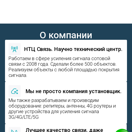
НТЦ Связь. Научно технический центр.
Работаем в сфере усиления сигнала сотовой
связи с 2008 года. Сделали более 500 объектов.
Реализуем объекты с любой площадью покрытия
сигнала.
Мы не просто компания установщик.
Мы также разрабатываем и производим
оборудование: репитеры, антенны, 4G роутеры и
другие устройства для усиления сигнала
3G/4G/LTE/5G
Лучшее качество связи, даже
в зонах с плохим покрытием.
Проектируем и настраиваем системы так, что к вам
не приедет сотовый оператор, роскомнадзор,
полиция.
Чем мы отличаемся от других
компаний.
Реально высокий технический уровень в данной
сфере. В нашей команде есть проектировщик
систем связи, инженеры-монтажники, инженер