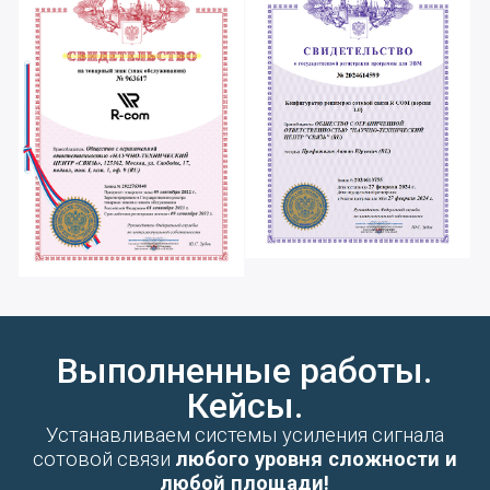
сотовой связи на площадь
3500 кв метров
Подробнее
Набережные Челны,
особая
экономическая зона
«Алабуга»
Установили усиление сигнала
сотовой связи на площадь
21000 кв метров
Подробнее
Элитная квартира на
Покровке
Установили усиление сигнала
сотовой связи на площадь
3200 кв метров